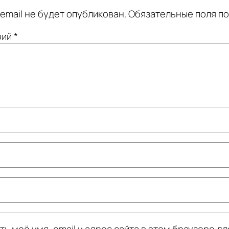
email не будет опубликован.
Обязательные поля п
рий
*
ь моё имя, email и адрес сайта в этом браузере дл