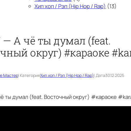
Хип хоп / Рэп (Hip Hop / Rap)
(13)
 — А чё ты думал (feat.
чный округ) #караоке #ka
е Мастер
| Категория
Хип хоп / Рэп (Hip Hop / Rap)
| Дата
30.12.2025
чё ты думал (feat. Восточный округ) #караоке #ka