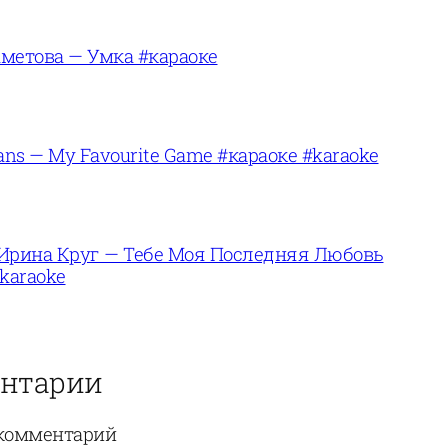
метова — Умка #караоке
ans — My Favourite Game #караоке #karaoke
Ирина Круг — Тебе Моя Последняя Любовь
karaoke
нтарии
комментарий