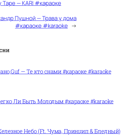
y Tape — KARI #караоке
андр Пушной — Трава у дома
#караоке #karaoke
→
ЕСНИ
ано,Guf — Те кто снами #караоке #karaoke
егко Ли Быть Молодым #караоке #karaoke
лезное Небо (Ft. Чума, Принцип & Бледный)