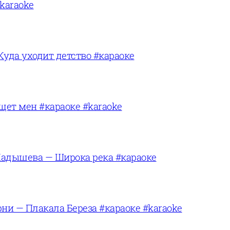
karaoke
Куда уходит детство #караоке
щет мен #караоке #karaoke
адышева — Широка река #караоке
ни — Плакала Береза #караоке #karaoke