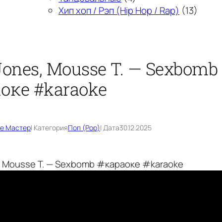
Хип хоп / Рэп (Hip Hop / Rap)
(13)
ones, Mousse T. — Sexbomb
оке #karaoke
е Мастер
| Категория
Поп (Pop)
| Дата
30.12.2025
, Mousse T. — Sexbomb #караоке #karaoke