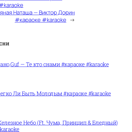
#karaoke
яная Наташа — Виктор Дорин
#караоке #karaoke
→
ЕСНИ
ано,Guf — Те кто снами #караоке #karaoke
егко Ли Быть Молодым #караоке #karaoke
лезное Небо (Ft. Чума, Принцип & Бледный)
karaoke