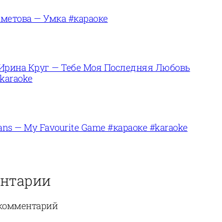
метова — Умка #караоке
Ирина Круг — Тебе Моя Последняя Любовь
karaoke
ans — My Favourite Game #караоке #karaoke
нтарии
комментарий