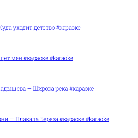
Куда уходит детство #караоке
щет мен #караоке #karaoke
адышева — Широка река #караоке
ни — Плакала Береза #караоке #karaoke