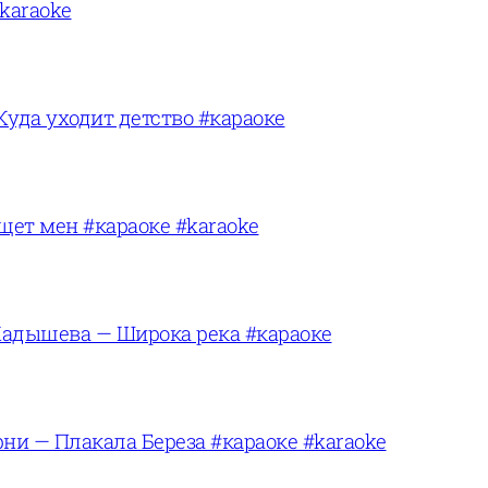
karaoke
Куда уходит детство #караоке
щет мен #караоке #karaoke
адышева — Широка река #караоке
ни — Плакала Береза #караоке #karaoke