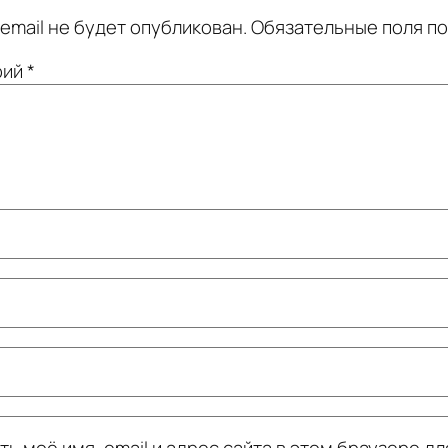
email не будет опубликован.
Обязательные поля п
рий
*
ь моё имя, email и адрес сайта в этом браузере дл