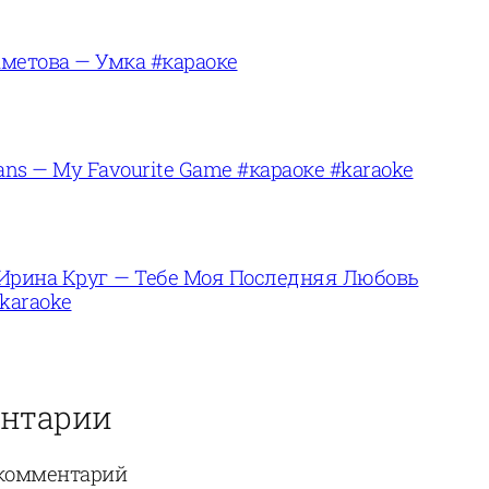
метова — Умка #караоке
ans — My Favourite Game #караоке #karaoke
Ирина Круг — Тебе Моя Последняя Любовь
karaoke
нтарии
комментарий