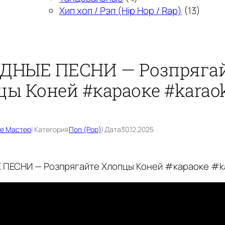
Хип хоп / Рэп (Hip Hop / Rap)
(13)
ДНЫЕ ПЕСНИ — Розпрягаи
ы Коней #караоке #karao
е Мастер
| Категория
Поп (Pop)
| Дата
30.12.2025
ПЕСНИ — Розпрягайте Хлопцы Коней #караоке #k