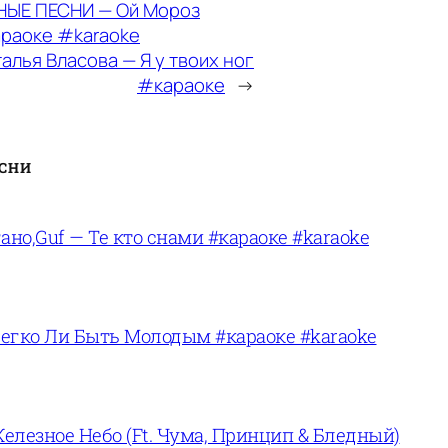
ЫЕ ПЕСНИ — Ой Мороз
раоке #karaoke
алья Власова — Я у твоих ног
#караоке
→
ЕСНИ
ано,Guf — Те кто снами #караоке #karaoke
егко Ли Быть Молодым #караоке #karaoke
лезное Небо (Ft. Чума, Принцип & Бледный)