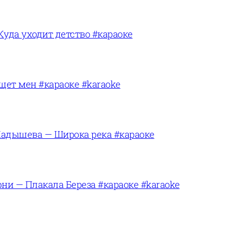
Куда уходит детство #караоке
щет мен #караоке #karaoke
адышева — Широка река #караоке
ни — Плакала Береза #караоке #karaoke