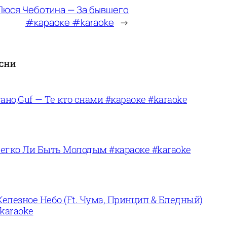
Люся Чеботина — За бывшего
#караоке #karaoke
→
ЕСНИ
ано,Guf — Те кто снами #караоке #karaoke
егко Ли Быть Молодым #караоке #karaoke
лезное Небо (Ft. Чума, Принцип & Бледный)
karaoke