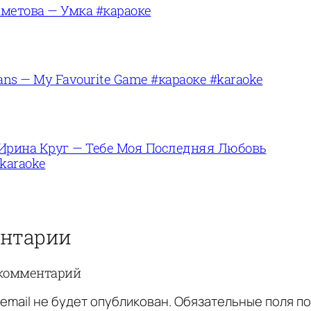
метова — Умка #караоке
ans — My Favourite Game #караоке #karaoke
Ирина Круг — Тебе Моя Последняя Любовь
karaoke
нтарии
комментарий
email не будет опубликован.
Обязательные поля п