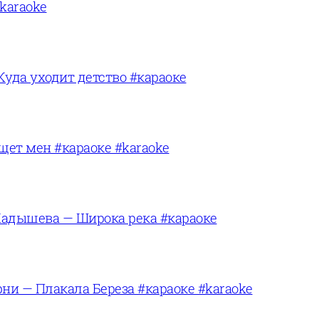
karaoke
Куда уходит детство #караоке
щет мен #караоке #karaoke
адышева — Широка река #караоке
ни — Плакала Береза #караоке #karaoke