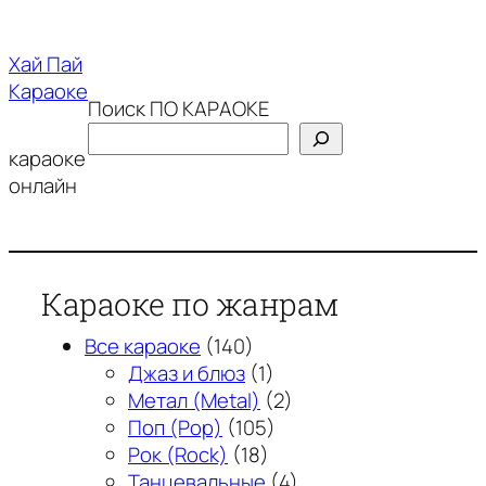
Перейти
к
Хай Пай
содержимому
Караоке
Поиск ПО КАРАОКЕ
караоке
онлайн
Караоке по жанрам
Все караоке
(140)
Джаз и блюз
(1)
Метал (Metal)
(2)
Поп (Pop)
(105)
Рок (Rock)
(18)
Танцевальные
(4)