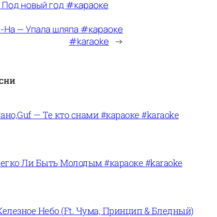
 Под новый год #караоке
-На — Упала шляпа #караоке
#karaoke
→
ЕСНИ
ано,Guf — Те кто снами #караоке #karaoke
егко Ли Быть Молодым #караоке #karaoke
лезное Небо (Ft. Чума, Принцип & Бледный)