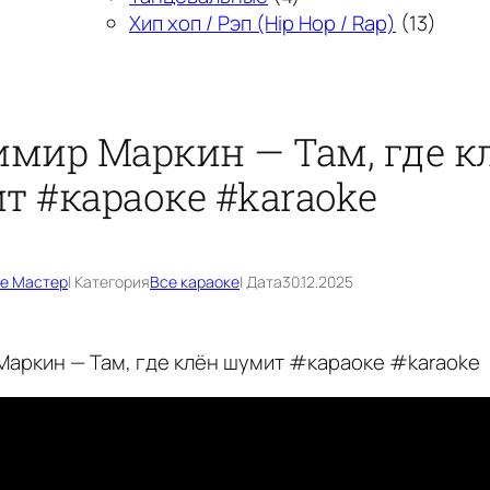
Хип хоп / Рэп (Hip Hop / Rap)
(13)
мир Маркин — Там, где кл
 #караоке #karaoke
е Мастер
| Категория
Все караоке
| Дата
30.12.2025
аркин — Там, где клён шумит #караоке #karaoke