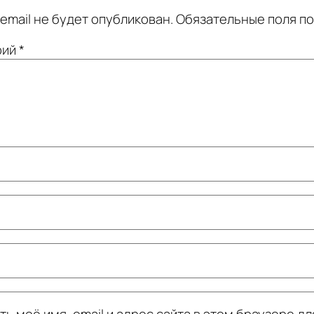
email не будет опубликован.
Обязательные поля п
рий
*
ь моё имя, email и адрес сайта в этом браузере дл