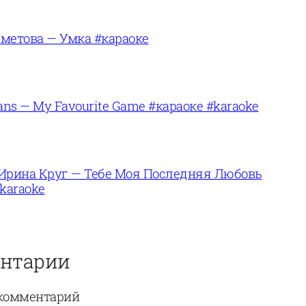
метова — Умка #караоке
ans — My Favourite Game #караоке #karaoke
Ирина Круг — Тебе Моя Последняя Любовь
karaoke
нтарии
комментарий