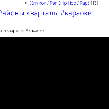
Хип хоп / Рэп (Hip Hop / Rap)
(13)
Районы кварталы #караоке
оны кварталы #караоке